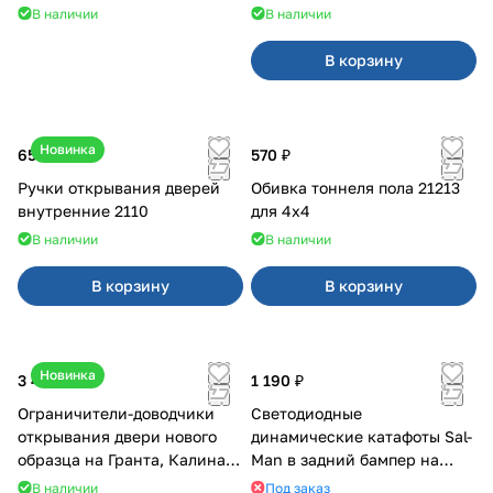
В наличии
В наличии
В корзину
Новинка
650 ₽
570 ₽
Ручки открывания дверей
Обивка тоннеля пола 21213
внутренние 2110
для 4x4
В наличии
В наличии
В корзину
В корзину
Новинка
3 400 ₽
1 190 ₽
Ограничители-доводчики
Светодиодные
открывания двери нового
динамические катафоты Sal-
образца на Гранта, Калина 2,
Man в задний бампер на
Урбан
Приора 2
В наличии
Под заказ