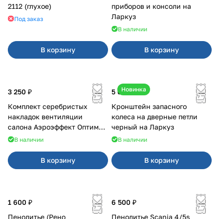
2112 (глухое)
приборов и консоли на
Ларкуз
Под заказ
В наличии
В корзину
В корзину
Новинка
3 250 ₽
5 050 ₽
Комплект серебристых
Кронштейн запасного
накладок вентиляции
колеса на дверные петли
салона Аэроэффект Оптимал
черный на Ларкуз
на 4х4
В наличии
В наличии
В корзину
В корзину
1 600 ₽
6 500 ₽
Пенолитье (Рено
Пенолитье Scania 4/5s