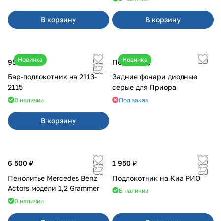
В корзину
В корзину
Новинка
Новинка
950 ₽
По запросу
Бар-подлокотник на 2113-
Задние фонари диодные
2115
серые для Приора
В наличии
Под заказ
В корзину
6 500 ₽
1 950 ₽
Пенолитье Mercedes Benz
Подлокотник на Киа РИО
Actors модели 1,2 Grammer
В наличии
В наличии