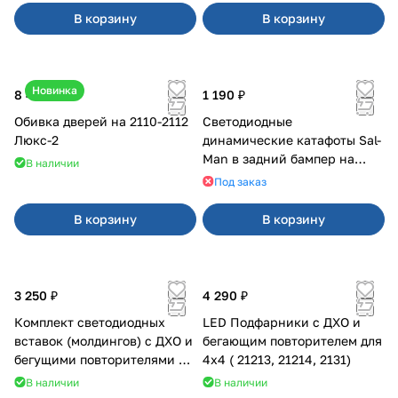
В корзину
В корзину
Новинка
8 400 ₽
1 190 ₽
Обивка дверей на 2110-2112
Светодиодные
Люкс-2
динамические катафоты Sal-
Man в задний бампер на
В наличии
Приора 2
Под заказ
В корзину
В корзину
3 250 ₽
4 290 ₽
Комплект светодиодных
LED Подфарники с ДХО и
вставок (молдингов) с ДХО и
бегающим повторителем для
бегущими повторителями на
4x4 ( 21213, 21214, 2131)
Веста
В наличии
В наличии