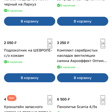
черный на Ларкуз
В наличии
В наличии
В корзину
В корзину
2 050 ₽
3 250 ₽
Подлокотник на ШЕВРОЛЕ-
Комплект серебристых
с/о кожзам
накладок вентиляции
салона Аэроэффект Оптимал
В наличии
на 4х4
В наличии
В корзину
В корзину
Хит
4 700 ₽
6 500 ₽
Кронштейн запасного
Пенолитье Scania 4/5s
колеса на дверные петли и