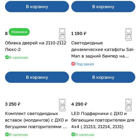
В корзину
В корзину
Новинка
8 400 ₽
1 190 ₽
Обивка дверей на 2110-2112
Светодиодные
Люкс-2
динамические катафоты Sal-
Man в задний бампер на
В наличии
Приора 2
Под заказ
В корзину
В корзину
3 250 ₽
4 290 ₽
Комплект светодиодных
LED Подфарники с ДХО и
вставок (молдингов) с ДХО и
бегающим повторителем для
бегущими повторителями на
4x4 ( 21213, 21214, 2131)
Веста
В наличии
В наличии