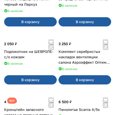
черный на Ларкуз
В наличии
В наличии
В корзину
В корзину
2 050 ₽
3 250 ₽
Подлокотник на ШЕВРОЛЕ-
Комплект серебристых
с/о кожзам
накладок вентиляции
салона Аэроэффект Оптимал
В наличии
на 4х4
В наличии
В корзину
В корзину
Хит
4 700 ₽
6 500 ₽
Кронштейн запасного
Пенолитье Scania 4/5s
колеса на дверные петли и