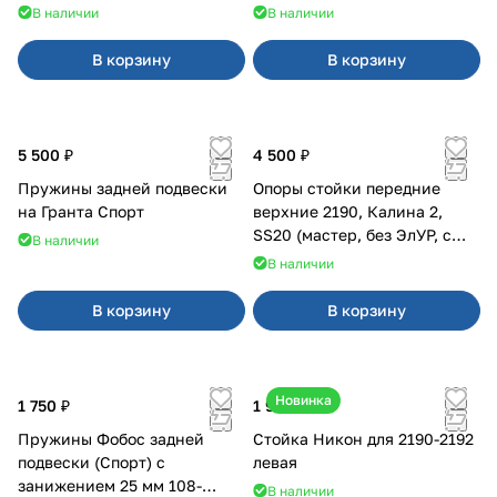
В наличии
В наличии
В корзину
В корзину
5 500 ₽
4 500 ₽
Пружины задней подвески
Опоры стойки передние
на Гранта Спорт
верхние 2190, Калина 2,
SS20 (мастер, без ЭлУР, с
В наличии
подшипником) 2шт 10122
В наличии
В корзину
В корзину
Новинка
1 750 ₽
1 900 ₽
Пружины Фобос задней
Стойка Никон для 2190-2192
подвески (Спорт) с
левая
занижением 25 мм 108-
В наличии