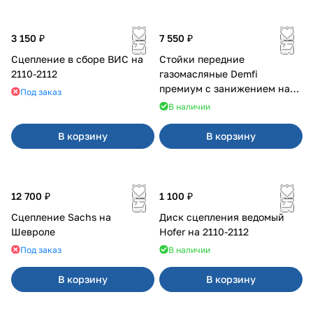
3 150 ₽
7 550 ₽
Сцепление в сборе ВИС на
Стойки передние
2110-2112
газомасляные Demfi
премиум с занижением на
Под заказ
Калина 1119
В наличии
В корзину
В корзину
12 700 ₽
1 100 ₽
Сцепление Sachs на
Диск сцепления ведомый
Шевроле
Hofer на 2110-2112
Под заказ
В наличии
В корзину
В корзину