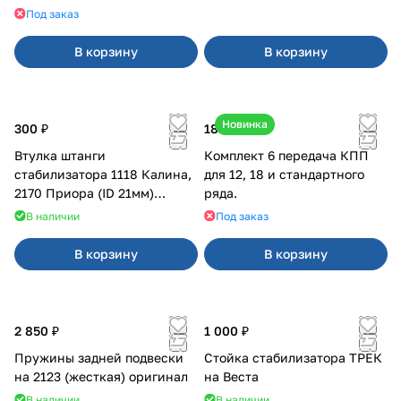
21099, 2113-2115
Под заказ
В корзину
В корзину
Новинка
300 ₽
18 000 ₽
Втулка штанги
Комплект 6 передача КПП
стабилизатора 1118 Калина,
для 12, 18 и стандартного
2170 Приора (ID 21мм)
ряда.
VTULKA (желтая) 17-01-110
В наличии
Под заказ
В корзину
В корзину
2 850 ₽
1 000 ₽
Пружины задней подвески
Стойка стабилизатора ТРЕК
на 2123 (жесткая) оригинал
на Веста
В наличии
В наличии