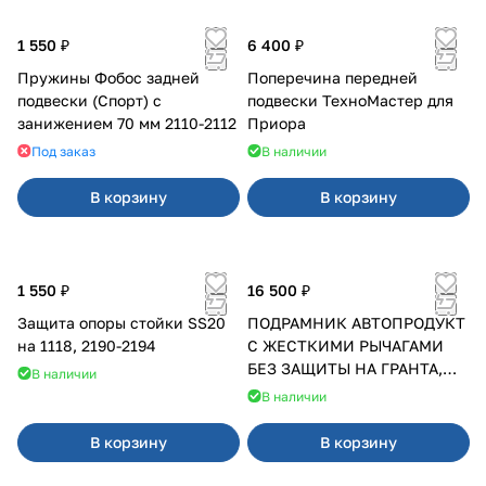
1 550 ₽
6 400 ₽
Пружины Фобос задней
Поперечина передней
подвески (Спорт) с
подвески ТехноМастер для
занижением 70 мм 2110-2112
Приора
Под заказ
В наличии
В корзину
В корзину
1 550 ₽
16 500 ₽
Защита опоры стойки SS20
ПОДРАМНИК АВТОПРОДУКТ
на 1118, 2190-2194
С ЖЕСТКИМИ РЫЧАГАМИ
БЕЗ ЗАЩИТЫ НА ГРАНТА,
В наличии
КАЛИНА, КАЛИНА 2 ПОСЛЕ
В наличии
2013 Г.В.
В корзину
В корзину