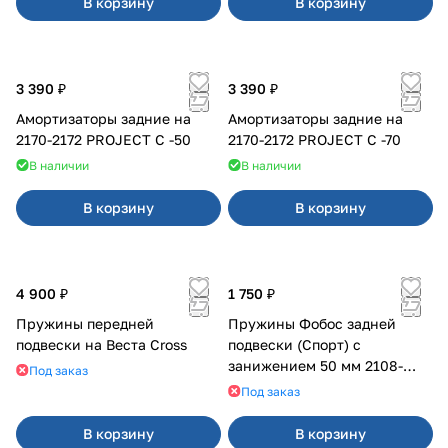
В корзину
В корзину
3 390 ₽
3 390 ₽
Амортизаторы задние на
Амортизаторы задние на
2170-2172 PROJECT С -50
2170-2172 PROJECT С -70
В наличии
В наличии
В корзину
В корзину
4 900 ₽
1 750 ₽
Пружины передней
Пружины Фобос задней
подвески на Веста Cross
подвески (Спорт) с
занижением 50 мм 2108-
Под заказ
21099, 2113-2115
Под заказ
В корзину
В корзину