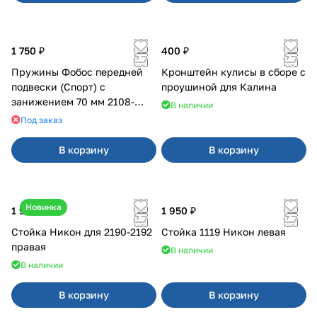
1 750 ₽
400 ₽
Пружины Фобос передней
Кронштейн кулисы в сборе с
подвески (Спорт) с
проушиной для Калина
занижением 70 мм 2108-
В наличии
21099, 2113-2115
Под заказ
В корзину
В корзину
Новинка
1 900 ₽
1 950 ₽
Стойка Никон для 2190-2192
Стойка 1119 Никон левая
правая
В наличии
В наличии
В корзину
В корзину