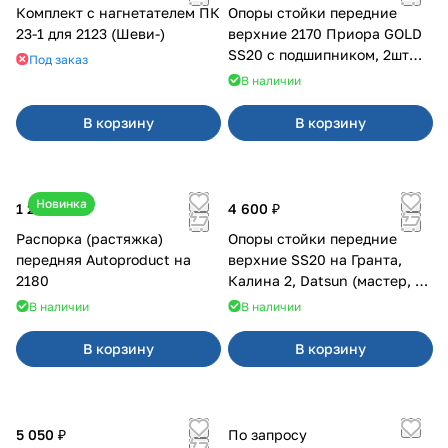
Комплект с нагнетателем ПК
Опоры стойки передние
23-1 для 2123 (Шеви-)
верхние 2170 Приора GOLD
SS20 с подшипником, 2шт
Под заказ
10116
В наличии
В корзину
В корзину
Новинка
1 250 ₽
4 600 ₽
Распорка (растяжка)
Опоры стойки передние
передняя Autoproduct на
верхние SS20 на Гранта,
2180
Калина 2, Datsun (мастер, с
ЭлУР, с подшипником) 2шт
В наличии
В наличии
10123
В корзину
В корзину
5 050 ₽
По запросу