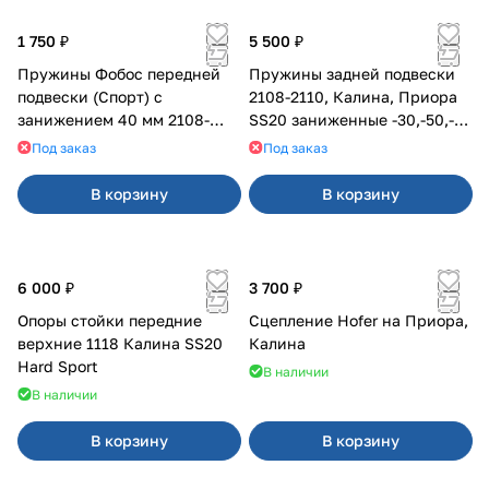
1 750 ₽
5 500 ₽
Пружины Фобос передней
Пружины задней подвески
подвески (Спорт) с
2108-2110, Калина, Приора
занижением 40 мм 2108-
SS20 заниженные -30,-50,-70
21099, 2113-2115
мм, с переменным шагом
Под заказ
Под заказ
(2шт)
В корзину
В корзину
6 000 ₽
3 700 ₽
Опоры стойки передние
Сцепление Hofer на Приора,
верхние 1118 Калина SS20
Калина
Hard Sport
В наличии
В наличии
В корзину
В корзину