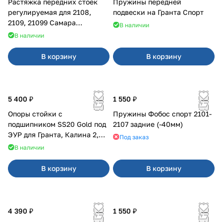
Растяжка передних стоек
Пружины передней
регулируемая для 2108,
подвески на Гранта Спорт
2109, 21099 Самара
В наличии
карбюратор
В наличии
В корзину
В корзину
5 400 ₽
1 550 ₽
Опоры стойки с
Пружины Фобос спорт 2101-
подшипником SS20 Gold под
2107 задние (-40мм)
ЭУР для Гранта, Калина 2,
Под заказ
Datsun
В наличии
В корзину
В корзину
4 390 ₽
1 550 ₽