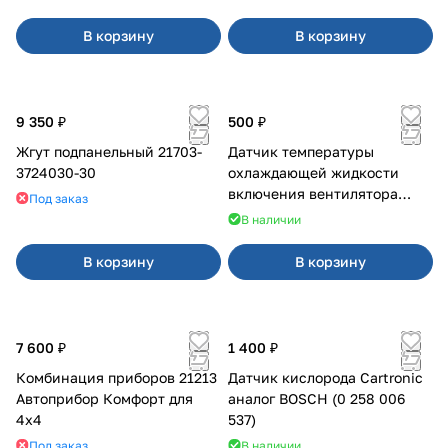
В корзину
В корзину
9 350 ₽
500 ₽
Жгут подпанельный 21703-
Датчик температуры
3724030-30
охлаждающей жидкости
включения вентилятора
Под заказ
2110-2115,2170,1117-1119,2123
В наличии
(инжекторный)
В корзину
В корзину
7 600 ₽
1 400 ₽
Комбинация приборов 21213
Датчик кислорода Cartronic
Автоприбор Комфорт для
аналог BOSCH (0 258 006
4x4
537)
Под заказ
В наличии