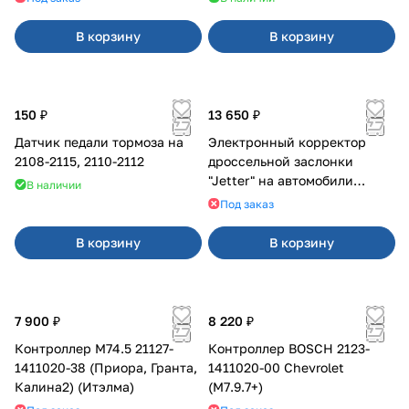
В корзину
В корзину
150 ₽
13 650 ₽
Датчик педали тормоза на
Электронный корректор
2108-2115, 2110-2112
дроссельной заслонки
"Jetter" на автомобили
В наличии
марки Cadillac
Под заказ
В корзину
В корзину
7 900 ₽
8 220 ₽
Контроллер М74.5 21127-
Контроллер BOSCH 2123-
1411020-38 (Приора, Гранта,
1411020-00 Chevrolet
Калина2) (Итэлма)
(M7.9.7+)