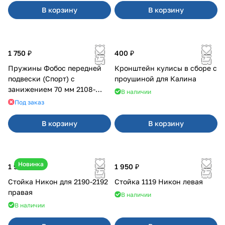
В корзину
В корзину
1 750 ₽
400 ₽
Пружины Фобос передней
Кронштейн кулисы в сборе с
подвески (Спорт) с
проушиной для Калина
занижением 70 мм 2108-
В наличии
21099, 2113-2115
Под заказ
В корзину
В корзину
Новинка
1 900 ₽
1 950 ₽
Стойка Никон для 2190-2192
Стойка 1119 Никон левая
правая
В наличии
В наличии