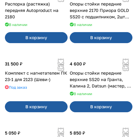
Распорка (растяжка)
Опоры стойки передние
передняя Autoproduct на
верхние 2170 Приора GOLD
2180
SS20 с подшипником, 2шт
10116
В наличии
В наличии
В корзину
В корзину
31 500 ₽
4 600 ₽
Комплект с нагнетателем ПК
Опоры стойки передние
23-1 для 2123 (Шеви-)
верхние SS20 на Гранта,
Калина 2, Datsun (мастер, с
Под заказ
ЭлУР, с подшипником) 2шт
В наличии
10123
В корзину
В корзину
5 050 ₽
5 850 ₽