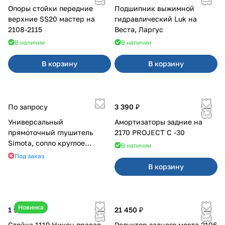
Опоры стойки передние
Подшипник выжимной
верхние SS20 мастер на
гидравлический Luk на
2108-2115
Веста, Ларгус
В наличии
В наличии
В корзину
В корзину
По запросу
3 390 ₽
Универсальный
Амортизаторы задние на
прямоточный глушитель
2170 PROJECT С -30
Simota, сопло круглое
В наличии
широкое
Под заказ
В корзину
Новинка
1 950 ₽
21 450 ₽
Стойка 1119 Никон правая
Редуктор заднего моста 2106