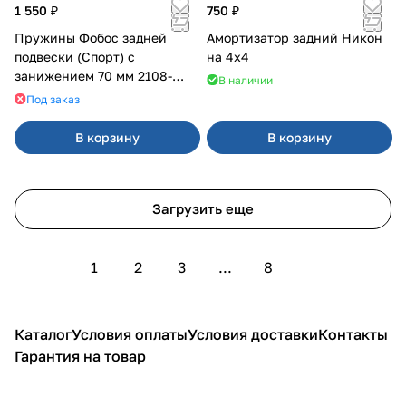
1 550 ₽
750 ₽
Пружины Фобос задней
Амортизатор задний Никон
подвески (Спорт) с
на 4х4
занижением 70 мм 2108-
В наличии
21099, 2113-2115
Под заказ
В корзину
В корзину
Загрузить еще
1
2
3
...
8
Каталог
Условия оплаты
Условия доставки
Контакты
Гарантия на товар