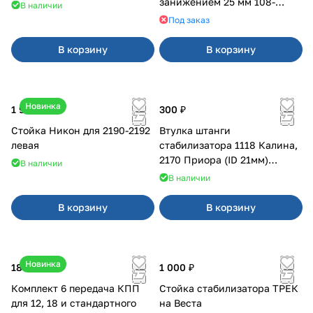
занижением 25 мм 108-
В наличии
21099, 2113-2115
Под заказ
В корзину
В корзину
Новинка
1 900 ₽
300 ₽
Стойка Никон для 2190-2192
Втулка штанги
левая
стабилизатора 1118 Калина,
2170 Приора (ID 21мм)
В наличии
VTULKA (желтая) 17-01-110
В наличии
В корзину
В корзину
Новинка
18 000 ₽
1 000 ₽
Комплект 6 передача КПП
Стойка стабилизатора ТРЕК
для 12, 18 и стандартного
на Веста