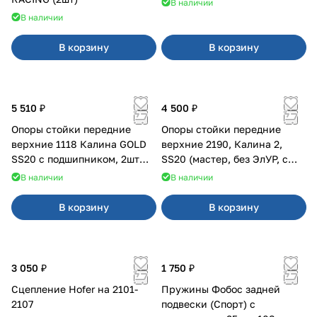
В наличии
В наличии
В корзину
В корзину
5 510 ₽
4 500 ₽
Опоры стойки передние
Опоры стойки передние
верхние 1118 Калина GOLD
верхние 2190, Калина 2,
SS20 с подшипником, 2шт
SS20 (мастер, без ЭлУР, с
10115
подшипником) 2шт 10122
В наличии
В наличии
В корзину
В корзину
3 050 ₽
1 750 ₽
Сцепление Hofer на 2101-
Пружины Фобос задней
2107
подвески (Спорт) с