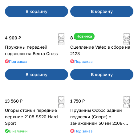
В корзину
В корзину
Новинка
4 900 ₽
8 400 ₽
Пружины передней
Сцепление Valeo в сборе на
подвески на Веста Cross
2123
Под заказ
Под заказ
В корзину
В корзину
13 560 ₽
1 750 ₽
Опоры стойки передние
Пружины Фобос задней
верхние 2108 SS20 Hard
подвески (Спорт) с
Sport
занижением 50 мм 2108-
21099, 2113-2115
В наличии
Под заказ