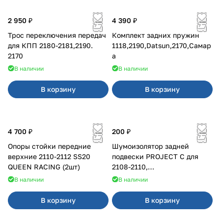
2 950 ₽
4 390 ₽
Трос переключения передач
Комплект задних пружин
для КПП 2180-2181,2190.
1118,2190,Datsun,2170,Самар
2170
а
В наличии
В наличии
В корзину
В корзину
4 700 ₽
200 ₽
Опоры стойки передние
Шумоизолятор задней
верхние 2110-2112 SS20
подвески PROJECT C для
QUEEN RACING (2шт)
2108-2110,
Приора,Калина,Гранта
В наличии
В наличии
В корзину
В корзину