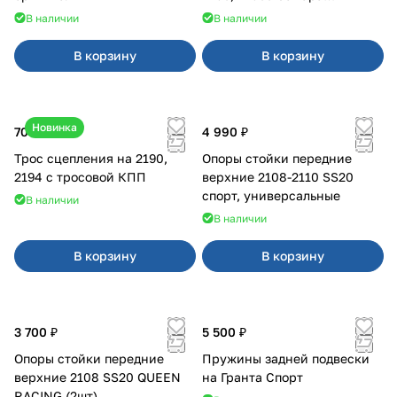
карбюратор
В наличии
В наличии
В корзину
В корзину
Новинка
700 ₽
4 990 ₽
Трос сцепления на 2190,
Опоры стойки передние
2194 с тросовой КПП
верхние 2108-2110 SS20
спорт, универсальные
В наличии
В наличии
В корзину
В корзину
3 700 ₽
5 500 ₽
Опоры стойки передние
Пружины задней подвески
верхние 2108 SS20 QUEEN
на Гранта Спорт
RACING (2шт)