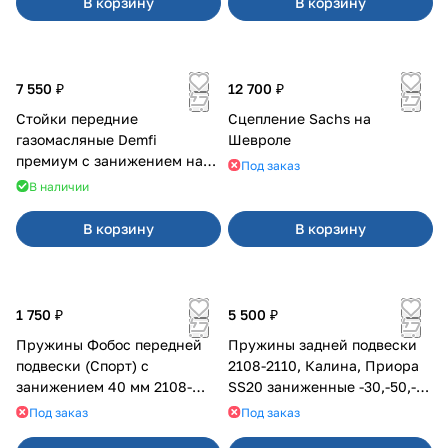
В корзину
В корзину
7 550 ₽
12 700 ₽
Стойки передние
Сцепление Sachs на
газомасляные Demfi
Шевроле
премиум с занижением на
Под заказ
Калина 1119
В наличии
В корзину
В корзину
1 750 ₽
5 500 ₽
Пружины Фобос передней
Пружины задней подвески
подвески (Спорт) с
2108-2110, Калина, Приора
занижением 40 мм 2108-
SS20 заниженные -30,-50,-70
21099, 2113-2115
мм, с переменным шагом
Под заказ
Под заказ
(2шт)