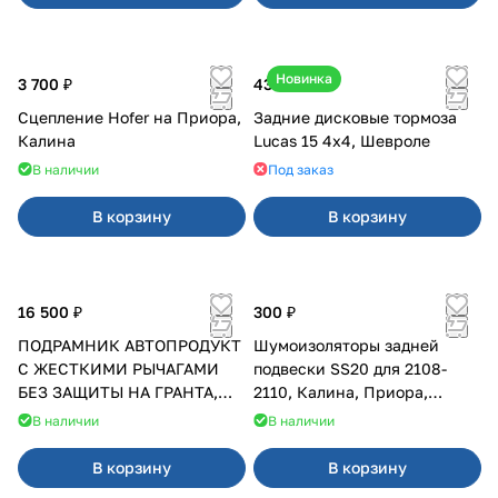
Новинка
3 700 ₽
43 000 ₽
Сцепление Hofer на Приора,
Задние дисковые тормоза
Калина
Lucas 15 4х4, Шевроле
В наличии
Под заказ
В корзину
В корзину
16 500 ₽
300 ₽
ПОДРАМНИК АВТОПРОДУКТ
Шумоизоляторы задней
С ЖЕСТКИМИ РЫЧАГАМИ
подвески SS20 для 2108-
БЕЗ ЗАЩИТЫ НА ГРАНТА,
2110, Калина, Приора,
КАЛИНА, КАЛИНА 2 ПОСЛЕ
Гранта
В наличии
В наличии
2013 Г.В.
В корзину
В корзину