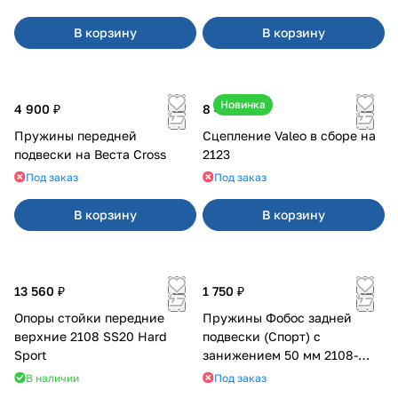
В корзину
В корзину
Новинка
4 900 ₽
8 400 ₽
Пружины передней
Сцепление Valeo в сборе на
подвески на Веста Cross
2123
Под заказ
Под заказ
В корзину
В корзину
13 560 ₽
1 750 ₽
Опоры стойки передние
Пружины Фобос задней
верхние 2108 SS20 Hard
подвески (Спорт) с
Sport
занижением 50 мм 2108-
21099, 2113-2115
В наличии
Под заказ