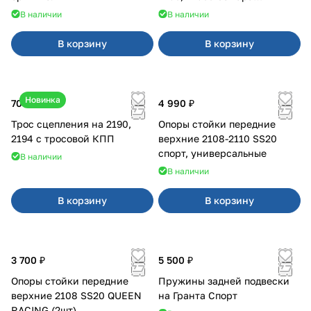
карбюратор
В наличии
В наличии
В корзину
В корзину
Новинка
700 ₽
4 990 ₽
Трос сцепления на 2190,
Опоры стойки передние
2194 с тросовой КПП
верхние 2108-2110 SS20
спорт, универсальные
В наличии
В наличии
В корзину
В корзину
3 700 ₽
5 500 ₽
Опоры стойки передние
Пружины задней подвески
верхние 2108 SS20 QUEEN
на Гранта Спорт
RACING (2шт)