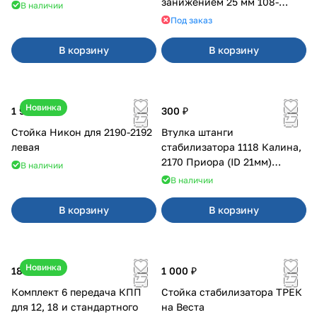
занижением 25 мм 108-
В наличии
21099, 2113-2115
Под заказ
В корзину
В корзину
Новинка
1 900 ₽
300 ₽
Стойка Никон для 2190-2192
Втулка штанги
левая
стабилизатора 1118 Калина,
2170 Приора (ID 21мм)
В наличии
VTULKA (желтая) 17-01-110
В наличии
В корзину
В корзину
Новинка
18 000 ₽
1 000 ₽
Комплект 6 передача КПП
Стойка стабилизатора ТРЕК
для 12, 18 и стандартного
на Веста