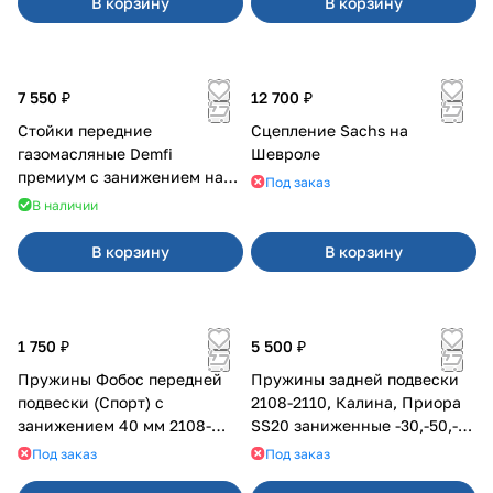
В корзину
В корзину
7 550 ₽
12 700 ₽
Стойки передние
Сцепление Sachs на
газомасляные Demfi
Шевроле
премиум с занижением на
Под заказ
Калина 1119
В наличии
В корзину
В корзину
1 750 ₽
5 500 ₽
Пружины Фобос передней
Пружины задней подвески
подвески (Спорт) с
2108-2110, Калина, Приора
занижением 40 мм 2108-
SS20 заниженные -30,-50,-70
21099, 2113-2115
мм, с переменным шагом
Под заказ
Под заказ
(2шт)