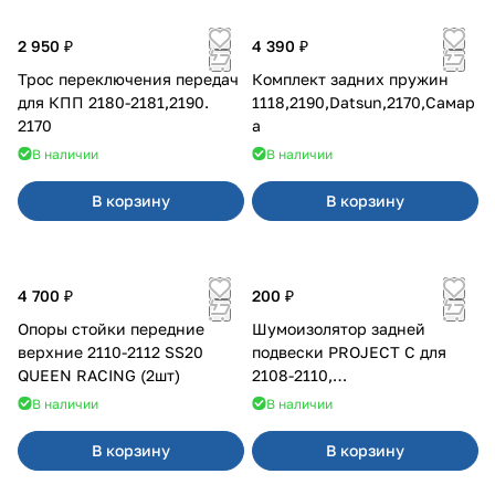
2 950 ₽
4 390 ₽
Трос переключения передач
Комплект задних пружин
для КПП 2180-2181,2190.
1118,2190,Datsun,2170,Самар
2170
а
В наличии
В наличии
В корзину
В корзину
4 700 ₽
200 ₽
Опоры стойки передние
Шумоизолятор задней
верхние 2110-2112 SS20
подвески PROJECT C для
QUEEN RACING (2шт)
2108-2110,
Приора,Калина,Гранта
В наличии
В наличии
В корзину
В корзину