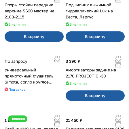
Опоры стойки передние
Подшипник выжимной
верхние SS20 мастер на
гидравлический Luk на
2108-2115
Веста, Ларгус
В наличии
В наличии
В корзину
В корзину
По запросу
3 390 ₽
Универсальный
Амортизаторы задние на
прямоточный глушитель
2170 PROJECT С -30
Simota, сопло круглое
В наличии
широкое
Под заказ
В корзину
Новинка
1 950 ₽
21 450 ₽
Стойка 1119 Никон правая
Редуктор заднего моста 2106