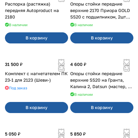
Распорка (растяжка)
Опоры стойки передние
передняя Autoproduct на
верхние 2170 Приора GOLD
2180
SS20 с подшипником, 2шт
10116
В наличии
В наличии
В корзину
В корзину
31 500 ₽
4 600 ₽
Комплект с нагнетателем ПК
Опоры стойки передние
23-1 для 2123 (Шеви-)
верхние SS20 на Гранта,
Калина 2, Datsun (мастер, с
Под заказ
ЭлУР, с подшипником) 2шт
В наличии
10123
В корзину
В корзину
5 050 ₽
5 850 ₽