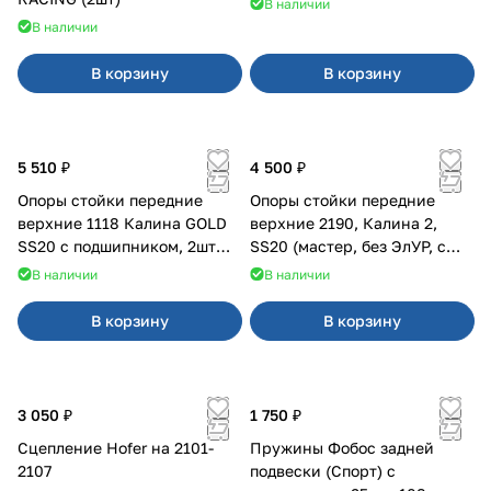
В наличии
В наличии
В корзину
В корзину
5 510 ₽
4 500 ₽
Опоры стойки передние
Опоры стойки передние
верхние 1118 Калина GOLD
верхние 2190, Калина 2,
SS20 с подшипником, 2шт
SS20 (мастер, без ЭлУР, с
10115
подшипником) 2шт 10122
В наличии
В наличии
В корзину
В корзину
3 050 ₽
1 750 ₽
Сцепление Hofer на 2101-
Пружины Фобос задней
2107
подвески (Спорт) с