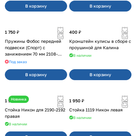
В корзину
В корзину
1 750 ₽
400 ₽
Пружины Фобос передней
Кронштейн кулисы в сборе с
подвески (Спорт) с
проушиной для Калина
занижением 70 мм 2108-
В наличии
21099, 2113-2115
Под заказ
В корзину
В корзину
Новинка
1 900 ₽
1 950 ₽
Стойка Никон для 2190-2192
Стойка 1119 Никон левая
правая
В наличии
В наличии