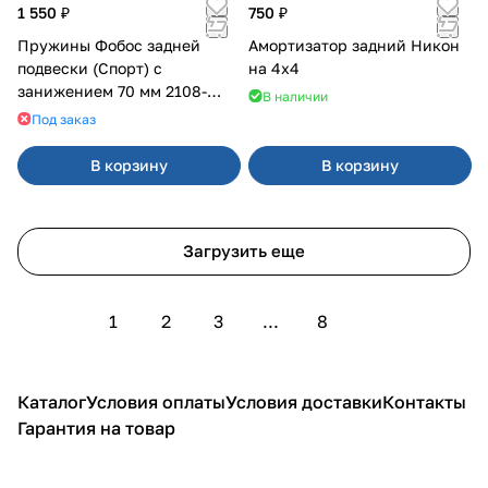
1 550 ₽
750 ₽
Пружины Фобос задней
Амортизатор задний Никон
подвески (Спорт) с
на 4х4
занижением 70 мм 2108-
В наличии
21099, 2113-2115
Под заказ
В корзину
В корзину
Загрузить еще
1
2
3
...
8
Каталог
Условия оплаты
Условия доставки
Контакты
Гарантия на товар